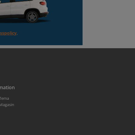
sspolicy
.
mation
Tema
Magasin