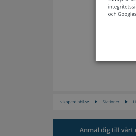
integritetss
och Google
vikoperdinbil.se
Stationer
H
Anmäl dig till vår