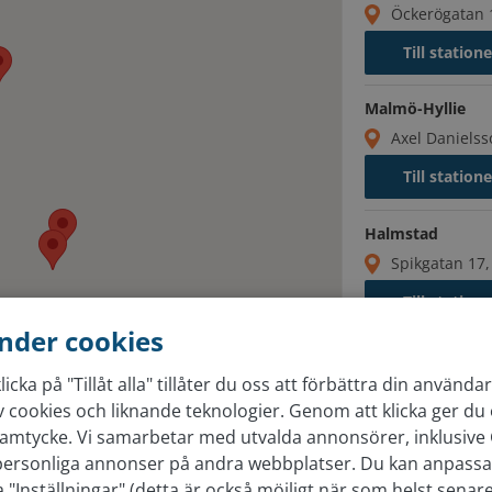
Öckerögatan 
Till station
Malmö-Hyllie
Axel Daniels
Till station
Halmstad
Spikgatan 17
Till station
nder cookies
icka på "Tillåt alla" tillåter du oss att förbättra din använd
 cookies och liknande teknologier. Genom att klicka ger du 
Gratis bil
samtycke. Vi samarbetar med utvalda annonsörer, inklusive 
 personliga annonser på andra webbplatser. Du kan anpassa 
 "Inställningar" (detta är också möjligt när som helst senar