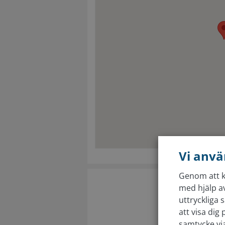
Vi anvä
Genom att kl
med hjälp av
uttryckliga 
att visa dig
samtycke via