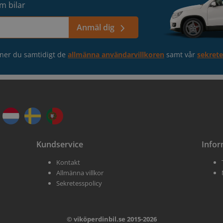
m bilar
Anmäl dig
ner du samtidigt de
allmänna användarvillkoren
samt vår
sekrete
Kundservice
Infor
Kontakt
Allmänna villkor
Sekretesspolicy
© viköperdinbil.se 2015-2026