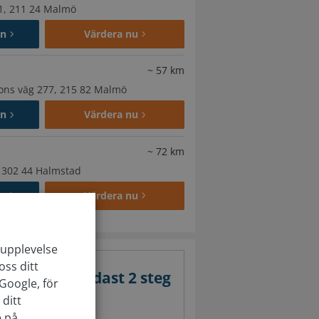
1, 211 24 Malmö
en
Värdera nu
~
57
km
sons väg 277, 215 82 Malmö
en
Värdera nu
~
72
km
, 302 44 Halmstad
en
Värdera nu
arupplevelse
oss ditt
värdering i endast 2 steg
Google, för
ditt
e på