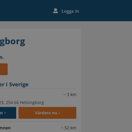
Logga in
ingborg
n.
r i Sverige
~
3
km
23, 254 66 Helsingborg
en
Värdera nu
amnen
~
52
km