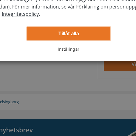
Registrering
idan). För mer information, se vår
Förklaring om personuppg
s
Integritetspolicy
.
Fyl
Tillåt alla
Jag 
Inställingar
V
elsingborg
t nyhetsbrev