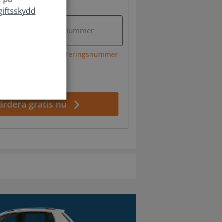
snummer
iftsskydd
l i ditt registreringsnummer
har glömt mitt registreringsnummer
ärdera gratis nu