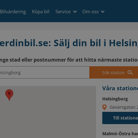
Bilvärdering
Köpa bil
Service
Om oss
rdinbil.se: Sälj din bil i Hels
nge stad eller postnummer för att hitta närmaste statio
Sök station
Våra statione
Helsingborg
Gevärsgatan 
Till station
Malmö-Östra h