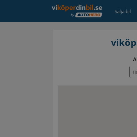
Sälja bil
viköpe
A