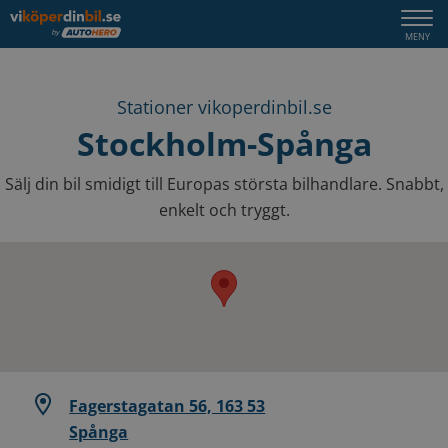
Togg
MENY
navi
Stationer vikoperdinbil.se
Stockholm-Spånga
Sälj din bil smidigt till Europas största bilhandlare. Snabbt,
enkelt och tryggt.
Fagerstagatan 56, 163 53
Spånga