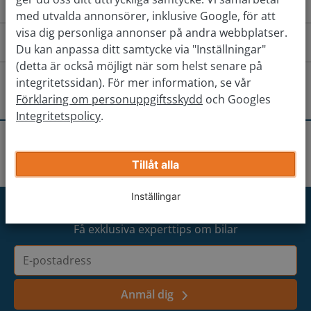
Hur fungerar det?
med utvalda annonsörer, inklusive Google, för att
visa dig personliga annonser på andra webbplatser.
Hur kommer jag till stationen?
Du kan anpassa ditt samtycke via "Inställningar"
(detta är också möjligt när som helst senare på
Från söder
Från väst
Från ös
Finns det andra stationer i närheten?
integritetssidan). För mer information, se vår
Förklaring om personuppgiftsskydd
och Googles
Kör nordöst på Bergslagsvägen, riksväg 275.
Integritetspolicy
.
Stockholm-Solna
Kör rakt fram i rondellen emot 275 Sollentuna, Lunda
Få rätt pris för din bil
Stationer
Spånga
Stockholm-Spånga
och fortsätt rakt fram i 1,8km.
Stockholm-Sollentuna
Tillåt alla
Fyll i din bils information
Sväng vänster in på Fagerstagatan.
Inställingar
Stockholm-Arninge
Kör 350 meter längst Fagerstagatan så ligger vi på
Anmäl dig till vårt nyhetsbrev
höger sida.
Få exklusiva experttips om bilar
Stockholm-Högdalen
E-
postadress
Stockholm-Arlandastad
Anmäl dig