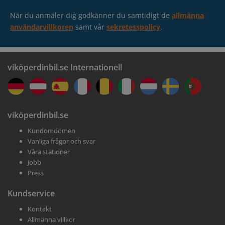
Få dina biluppgifter verifierade
Stockholm-Tyresö
När du anmäler dig godkänner du samtidigt de
allmänna
Boka tid på en station nära dig
användarvillkoren
samt vår
sekretesspolicy
.
viköperdinbil.se Internationell
viköperdinbil.se
Få dina pengar
Kundomdömen
Vanliga frågor och svar
Vi köper din bil på mindre än en timme
Våra stationer
Jobb
Press
Kundservice
Kontakt
Allmänna villkor