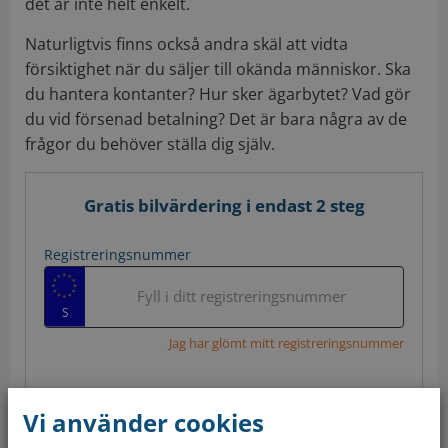
det är inte helt enkelt.
Naturligtvis finns också andra skäl att vidta
försiktighet när du säljer till okända människor. Ska
du hantera kontanter? Hur sker ägarbytet? Vad gör
du vid försenad betalning? Det är bara några av de
frågor du behöver ställa dig själv.
Gratis bilvärdering i endast 2 steg
Registreringsnummer
Fyll i ditt registreringsnummer
Jag har glömt mitt registreringsnummer
Värdera gratis nu
Vi använder cookies