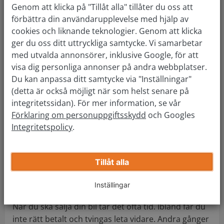
Genom att klicka på "Tillåt alla" tillåter du oss att
5. Sätt rätt pris för din bil
förbättra din användarupplevelse med hjälp av
cookies och liknande teknologier. Genom att klicka
Det här är en fråga som många räds. Hur mycket är
ger du oss ditt uttryckliga samtycke. Vi samarbetar
bilen värd? Ofta finns skavanker, någon bildel
med utvalda annonsörer, inklusive Google, för att
skramlar och det kan ha funnits flera tidigare ägare.
visa dig personliga annonser på andra webbplatser.
Hur stor roll spelar dessa faktorer in vid försäljning
Du kan anpassa ditt samtycke via "Inställningar"
(detta är också möjligt när som helst senare på
av din bil? Många löser frågan genom att scanna
integritetssidan). För mer information, se vår
igenom annonseringssidor med liknande
Förklaring om personuppgiftsskydd
och Googles
bilmodeller.
Integritetspolicy
.
Samtidigt är din bil unik, varför det inte ger mer än
en fingervisning vad gäller värdet. Och går du till
bilhandlaren kommer värderingen ske lägre än
Tillåt alla
annars. Det gäller att hitta en objektiv och pålitlig
Inställingar
part när du ska sätta rätt pris för din bil.
När du ska sälja din bil tar det ofta tid. Ibland får du
inte rätt betalt och tvingas leta vidare. Andra gånger