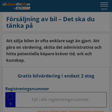
Togg
MENY
navi
Försäljning av bil – Det ska du
tänka på
Att sälja bilen är ofta enklare sagt än gjort. Att
göra en värdering, sköta det administrativa och
hitta potentiella köpare kräver tid, ork och
kunskap.
Gratis bilvärdering i endast 2 steg
Registreringsnummer
Fyll i ditt registreringsnummer
Jag har glömt mitt registreringsnummer