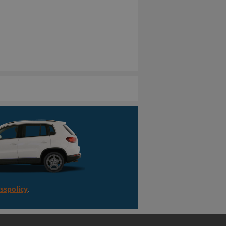
sspolicy
.