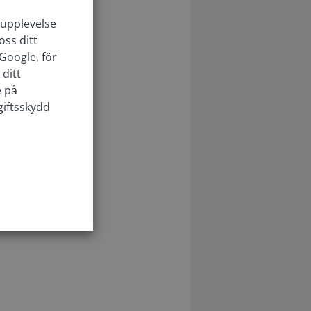
arupplevelse
oss ditt
Google, för
ditt
e på
iftsskydd