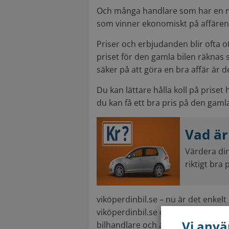
Och många handlare som har en ny b
som vinner ekonomiskt på affären 
Priser och erbjudanden blir ofta o
priset för den gamla bilen räknas
säker på att göra en bra affär är d
Du kan lättare hålla koll på priset
du kan få ett bra pris på den gamla
Vad är
Värdera din 
riktigt bra p
viköperdinbil.se – nu är det enkelt at
viköperdinbil.se om
du vill kombi
Vi anvä
bilhandlare och att sälja den privat.