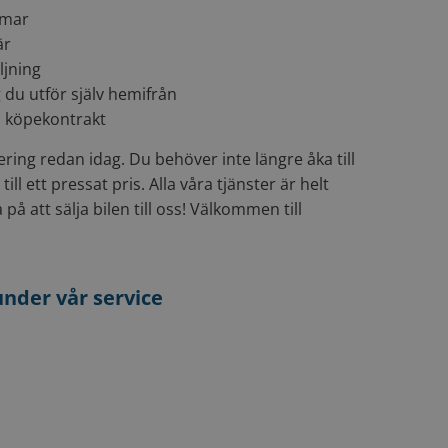
mmar
är
ljning
 du utför själv hemifrån
d köpekontrakt
ering redan idag. Du behöver inte längre åka till
till ett pressat pris. Alla våra tjänster är helt
å att sälja bilen till oss! Välkommen till
under vår service