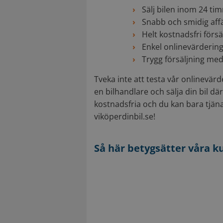
Sälj bilen inom 24 ti
Snabb och smidig aff
Helt kostnadsfri försä
Enkel onlinevärdering
Trygg försäljning me
Tveka inte att testa vår onlinevärd
en bilhandlare och sälja din bil där 
kostnadsfria och du kan bara tjäna p
viköperdinbil.se!
Så här betygsätter våra k