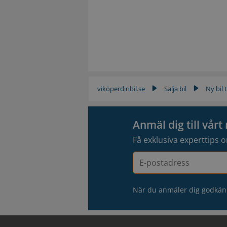
viköperdinbil.se
Sälja bil
Ny bil t
▶
▶
Anmäl dig till vår
Få exklusiva experttips o
E-
postadress
När du anmäler dig godkän