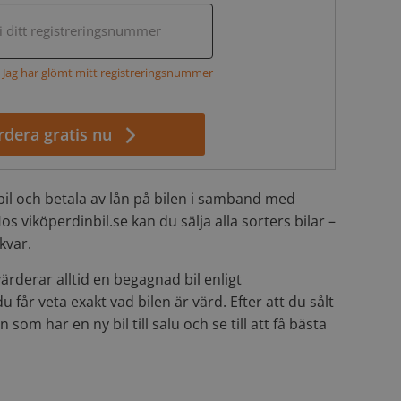
 i ditt registreringsnummer
Jag har glömt mitt registreringsnummer
rdera gratis nu
bil och betala av lån på bilen i samband med
Hos viköperdinbil.se kan du sälja alla sorters bilar –
kvar.
 värderar alltid en begagnad bil enligt
 får veta exakt vad bilen är värd. Efter att du sålt
en som har en ny bil till salu och se till att få bästa