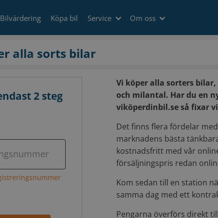
Bilvärdering
Köpa bil
Service
Om oss
per alla sorts bilar
Vi köper alla sorters bilar
endast 2 steg
och milantal. Har du en ny 
viköperdinbil.se så fixar 
Det finns flera fördelar med a
marknadens bästa tänkbara 
kostnadsfritt med vår onlin
reringsnummer
försäljningspris redan onlin
egistreringsnummer
Kom sedan till en station n
samma dag med ett kontrak
Pengarna överförs direkt ti