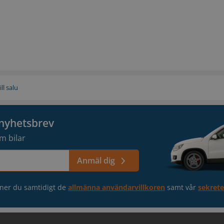
ill salu
t nyhetsbrev
m bilar
Anmäl dig
ner du samtidigt de
allmänna användarvillkoren
samt vår
sekrete