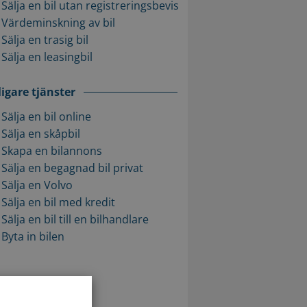
Sälja en bil utan registreringsbevis
Värdeminskning av bil
Sälja en trasig bil
Sälja en leasingbil
ligare tjänster
Sälja en bil online
Sälja en skåpbil
Skapa en bilannons
Sälja en begagnad bil privat
Sälja en Volvo
Sälja en bil med kredit
Sälja en bil till en bilhandlare
Byta in bilen