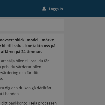
Logga in
, oavsett skick, modell, märke
bil till salu – kontakta oss på
vi affären på 24 timmar.
tt sälja bilen till oss, du får
pris, du värderar bilen
evärdering och får ditt
e.
ära dig och du kan gå därifrån
t i handen.
ll ditt bankkonto. Hela processen