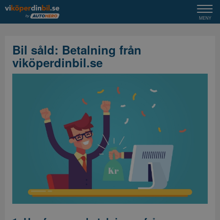
Togg
MENY
navi
Bil såld: Betalning från
viköperdinbil.se