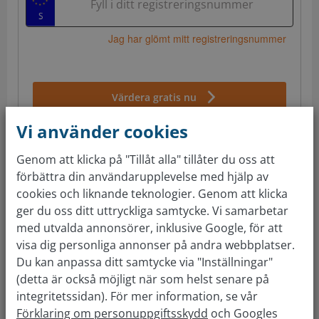
Fyll i ditt registreringsnummer
Jag har glömt mitt registreringsnummer
Värdera gratis nu
Vi använder cookies
Genom att klicka på "Tillåt alla" tillåter du oss att
förbättra din användarupplevelse med hjälp av
Vår service
cookies och liknande teknologier. Genom att klicka
Sälja bil
ger du oss ditt uttryckliga samtycke. Vi samarbetar
Sälja trasig bil
med utvalda annonsörer, inklusive Google, för att
Sälja bil till bilhandlare
visa dig personliga annonser på andra webbplatser.
Bilvärdering
Du kan anpassa ditt samtycke via "Inställningar"
Byt bil
(detta är också möjligt när som helst senare på
Bilköp
integritetssidan). För mer information, se vår
Förklaring om personuppgiftsskydd
och Googles