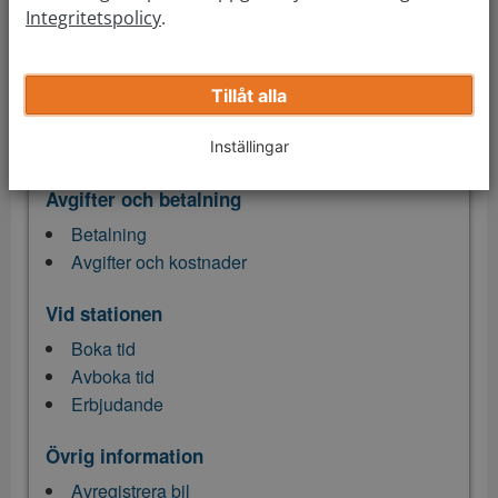
Integritetspolicy
.
Om oss
Jobb
Tillåt alla
Våra stationer
Kundomdömen
Inställingar
Avgifter och betalning
Betalning
Avgifter och kostnader
Vid stationen
Boka tid
Avboka tid
Erbjudande
Övrig information
Avregistrera bil