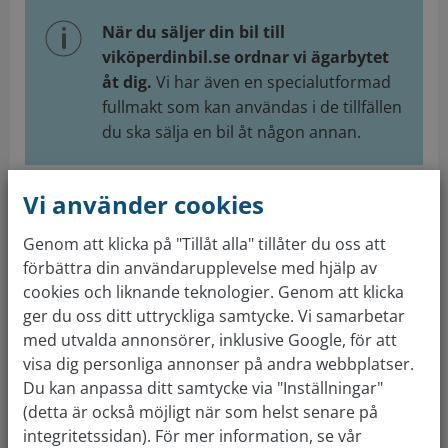
När du säljer din bil till
viköperdinbil.se ordnar vi ägarbytet
åt dig.
Vi har även en specialutformad
fullmakt som kan användas i de tillfällen
du ska sälja en bil åt någon annan.
4. Gör ett ägarbyte för bil - online eller
Vi använder cookies
per post
Genom att klicka på "Tillåt alla" tillåter du oss att
Ägarbyte kan anmälas både online och offline.
förbättra din användarupplevelse med hjälp av
Använder du dig av Transportstyrelsns ägarbyte
cookies och liknande teknologier. Genom att klicka
online, via deras hemsida eller app, registreras
ger du oss ditt uttryckliga samtycke. Vi samarbetar
ägarbytet direkt.
med utvalda annonsörer, inklusive Google, för att
visa dig personliga annonser på andra webbplatser.
De båda e-tjänsterna kommer automatiskt välja
Du kan anpassa ditt samtycke via "Inställningar"
dagens datum för ägarbytet. Vill man välja ett
(detta är också möjligt när som helst senare på
framtida datum för det nya ägarbeviset för bilen
integritetssidan). För mer information, se vår
måste man skicka in registreringsbevis med post.