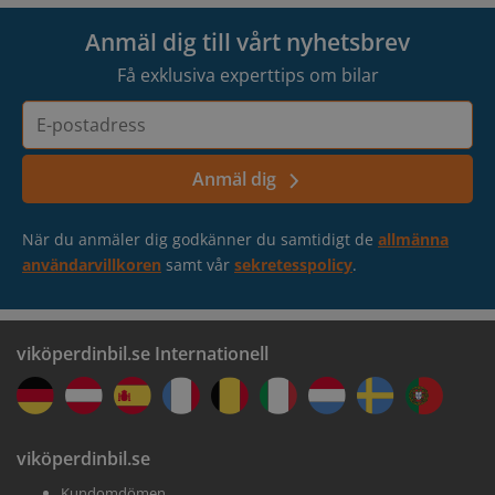
Anmäl dig till vårt nyhetsbrev
Få exklusiva experttips om bilar
E-
postadress
Anmäl dig
När du anmäler dig godkänner du samtidigt de
allmänna
användarvillkoren
samt vår
sekretesspolicy
.
viköperdinbil.se Internationell
viköperdinbil.se
Kundomdömen