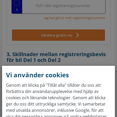
Fyll i ditt registreringsnummer
Jag har glömt mitt registreringsnummer
Värdera gratis nu
3. Skillnader mellan registreringsbevis
för bil Del 1 och Del 2
Innan 2014 utfärdades endast ett registreringsbevis
Vi använder cookies
för bilar av
Transportstyrelsen
. Men för att
underlätta rörligheten inom EU utfärdar de numera
Genom att klicka på "Tillåt alla" tillåter du oss att
liknande registreringsbevis i hela regionen,
förbättra din användarupplevelse med hjälp av
bestående av två delar.
cookies och liknande teknologier. Genom att klicka
ger du oss ditt uttryckliga samtycke. Vi samarbetar
med utvalda annonsörer, inklusive Google, för att
visa dig personliga annonser på andra webbplatser.