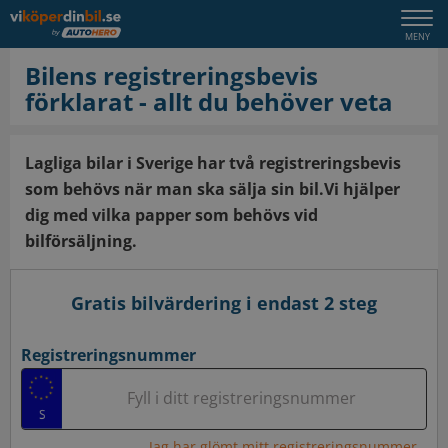
Togg
MENY
navi
Bilens registreringsbevis
förklarat - allt du behöver veta
Lagliga bilar i Sverige har två registreringsbevis
som behövs när man ska sälja sin bil.Vi hjälper
dig med vilka papper som behövs vid
bilförsäljning.
Gratis bilvärdering i endast 2 steg
Registreringsnummer
Fyll i ditt registreringsnummer
Jag har glömt mitt registreringsnummer