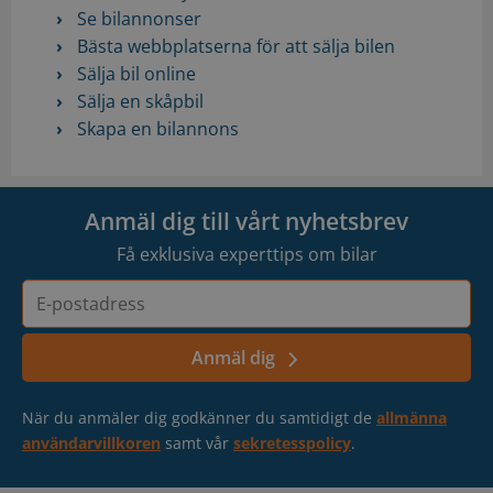
Se bilannonser
Bästa webbplatserna för att sälja bilen
Sälja bil online
Sälja en skåpbil
Skapa en bilannons
Anmäl dig till vårt nyhetsbrev
Få exklusiva experttips om bilar
E-
postadress
Anmäl dig
När du anmäler dig godkänner du samtidigt de
allmänna
användarvillkoren
samt vår
sekretesspolicy
.