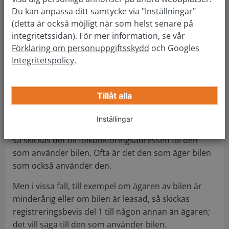
Du kan anpassa ditt samtycke via "Inställningar"
(detta är också möjligt när som helst senare på
integritetssidan). För mer information, se vår
Förklaring om personuppgiftsskydd
och Googles
Integritetspolicy
.
Tillåt alla
Registreringsbevis del 1
Inställingar
Om man beställer ett registreringsbevis för bil del 1
så skickas det till folkbokföringsadressen till den
som använder bilen. Ofta är det den som äger bilen
som också använder den.
Men i vissa fall, till exempel om ägaren av bilen är
minderårig eller om bilen är leasad, så skickas
registreringsbevis del 1 till någon annan än ägaren;
det vill säga till den som använder bilen.