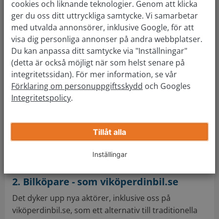
cookies och liknande teknologier. Genom att klicka
dyrt. Från ett ekonomiskt perspektiv är ofta
ger du oss ditt uttryckliga samtycke. Vi samarbetar
det bästa att hantera varje affär separat.
med utvalda annonsörer, inklusive Google, för att
Var öppen för olika alternativ:
Om du
visa dig personliga annonser på andra webbplatser.
Du kan anpassa ditt samtycke via "Inställningar"
fortfarande inte är nöjd med erbjudandet
(detta är också möjligt när som helst senare på
kan du överväga andra alternativ, såsom en
integritetssidan). För mer information, se vår
bilmäklare eller bilköpare, istället för att sälja
Förklaring om personuppgiftsskydd
och Googles
bilen till en bilhandlare.
Integritetspolicy
.
Gratis bilvärdering
Tillåt alla
Över 4 miljoner nöjda kunder. Värdera och sälj
din bil smidigt online!
Inställingar
2. Bilköpare - som viköperdinbil.se
Det dyker upp nya aktörer, inklusive oss på
viköperdinbil.se, som ett alternativ till traditionella