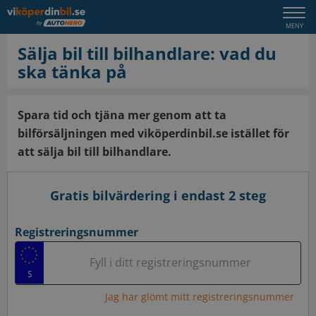
Togg
MENY
navi
Sälja bil till bilhandlare: vad du
ska tänka på
Spara tid och tjäna mer genom att ta
bilförsäljningen med viköperdinbil.se istället för
att sälja bil till bilhandlare.
Gratis bilvärdering i endast 2 steg
Registreringsnummer
Fyll i ditt registreringsnummer
Jag har glömt mitt registreringsnummer